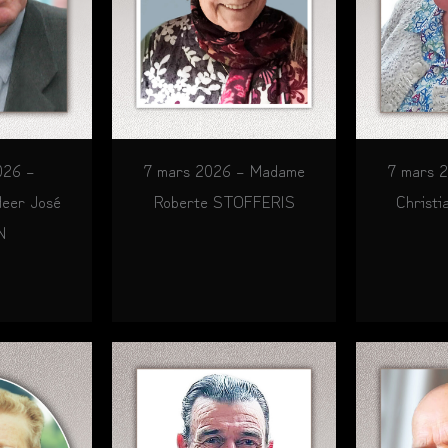
026 –
7 mars 2026 – Madame
7 mars 
eer José
Roberte STOFFERIS
Christ
N