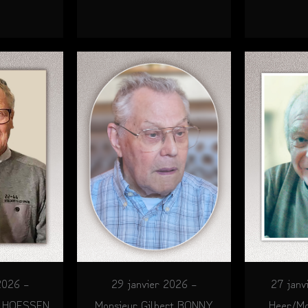
2026 –
27 janv
29 janvier 2026 –
l HOESSEN
Heer/Mo
Monsieur Gilbert BONNY