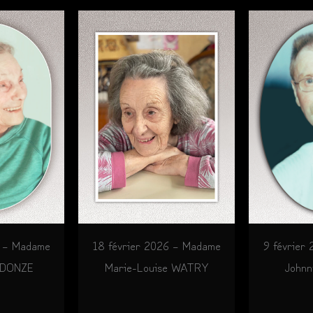
6 – Madame
18 février 2026 – Madame
9 février
 DONZE
Marie-Louise WATRY
John