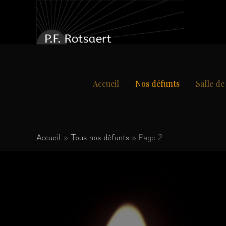
Aller
au
contenu
Accueil
Nos défunts
Salle d
Accueil
Tous nos défunts
Page 2