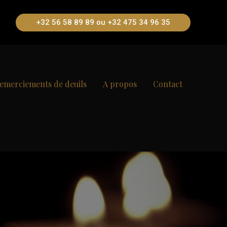
+32 56 58 89 89 ou +32 475 34 96 35
emerciements de deuils
A propos
Contact