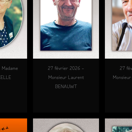
– Madame
27 février 2026 –
27 fé
KELLE
Monsieur Laurent
Monsieur
BENAUWT