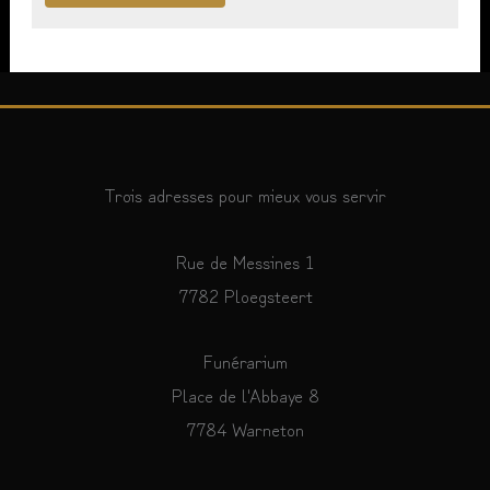
Trois adresses pour mieux vous servir
Rue de Messines 1
7782 Ploegsteert
Funérarium
Place de l'Abbaye 8
7784 Warneton