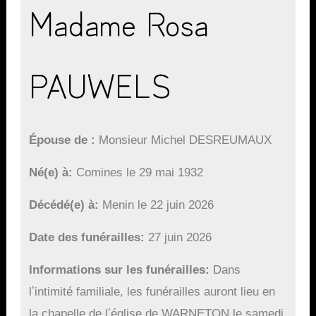
Madame Rosa
PAUWELS
Épouse de
Monsieur Michel DESREUMAUX
Né(e) à
Comines le 29 mai 1932
Décédé(e) à
Menin le 22 juin 2026
Date des funérailles
27 juin 2026
Informations sur les funérailles
Dans
lʼintimité familiale, les funérailles auront lieu en
la chapelle de lʼéglise de WARNETON le samedi