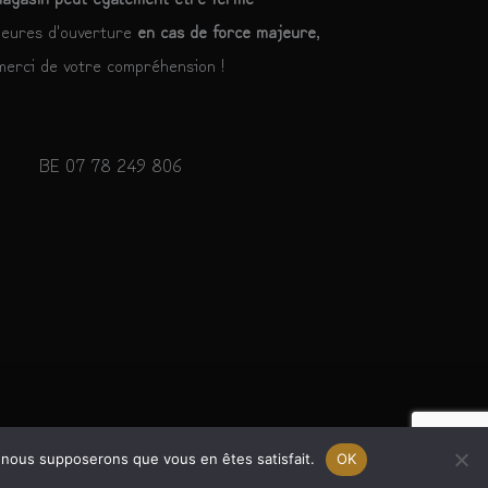
heures d'ouverture
en cas de force majeure
,
merci de votre compréhension !
BE 07 78 249 806
e, nous supposerons que vous en êtes satisfait.
OK