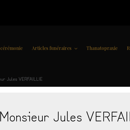
e cérémonie
Articles funéraires
Thanatopraxie
R
eur Jules VERFAILLIE
Monsieur Jules VERFAI