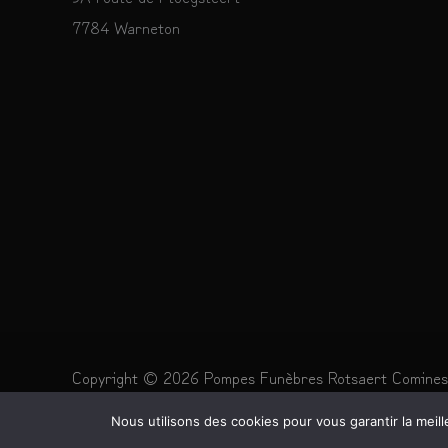
7784 Warneton
Copyright © 2026 Pompes Funèbres Rotsaert Comines
propulsé par
HMPnet.be
Nous utilisons des cookies pour vous garantir la meill