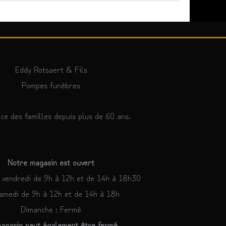
Eddy Rotsaert & Fils
Pompes funèbres
ce des familles depuis plus de 60 ans.
Notre magasin est ouvert
u vendredi de 9h à 12h et de 14h à 18h30
amedi de 9h à 12h et de 14h à 18h
Dimanche : Fermé
agasin peut également être fermé