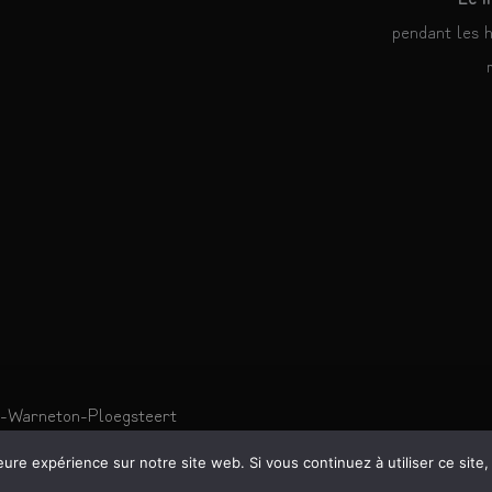
pendant les 
-Warneton-Ploegsteert
eure expérience sur notre site web. Si vous continuez à utiliser ce sit