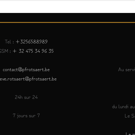
Tel :
+3256588989
GSM :
+ 32 475 34 96 35
contact@pfrotsaert.be
Au servi
eve.rotsaert@pfrotsaert.be
24h sur 24
du lundi a
7 jours sur 7
Le S
Le m