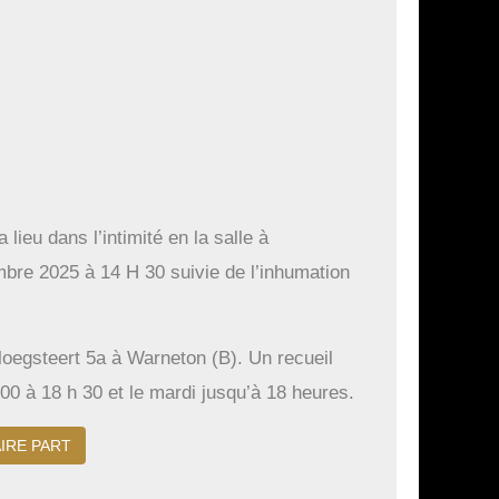
lieu dans l’intimité en la salle à
re 2025 à 14 H 30 suivie de l’inhumation
loegsteert 5a à Warneton (B). Un recueil
00 à 18 h 30 et le mardi jusqu’à 18 heures.