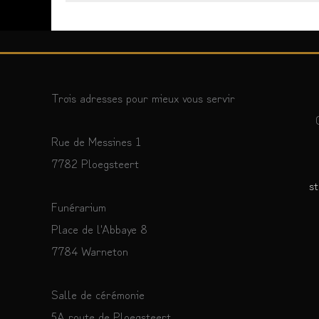
Trois adresses pour mieux vous servir
Rue de Messines 1
7782 Ploegsteert
st
Funérarium
Place de l'Abbaye 8
7784 Warneton
Salle de cérémonie
5A route de Ploegsteert