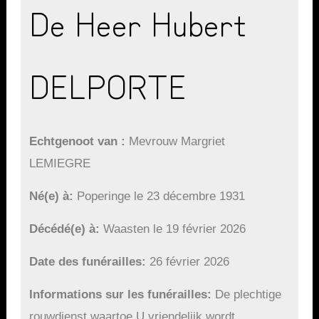
De Heer Hubert
DELPORTE
Echtgenoot van
Mevrouw Margriet
LEMIEGRE
Né(e) à
Poperinge le 23 décembre 1931
Décédé(e) à
Waasten le 19 février 2026
Date des funérailles
26 février 2026
Informations sur les funérailles
De plechtige
rouwdienst waartoe U vriendelijk wordt