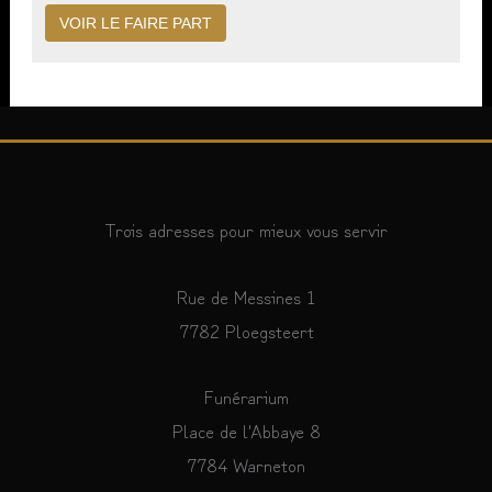
Trois adresses pour mieux vous servir
Rue de Messines 1
7782 Ploegsteert
Funérarium
Place de l'Abbaye 8
7784 Warneton