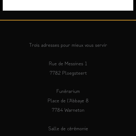
Trois adresses pour mieux vous servir
Rue de Messines 1
7782 Ploegsteert
Funérarium
Place de l'Abbaye 8
7784 Warneton
Salle de cérémonie