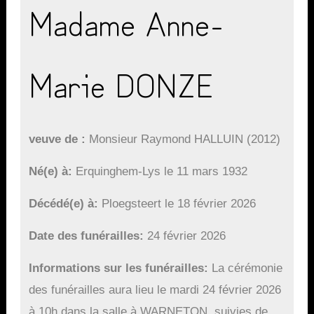
Madame Anne-
Marie DONZE
veuve de
Monsieur Raymond HALLUIN (2012)
Né(e) à
Erquinghem-Lys le 11 mars 1932
Décédé(e) à
Ploegsteert le 18 février 2026
Date des funérailles
24 février 2026
Informations sur les funérailles
La cérémonie
des funérailles aura lieu le mardi 24 février 2026
à 10h dans la salle à WARNETON, suivies de