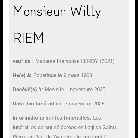
Monsieur Willy
RIEM
veuf de
Madame Françoise LEROY (2021)
Né(e) à
Poperinge le 9 mars 1938
Décédé(e) à
Menin le 1 novembre 2025
Date des funérailles
7 novembre 2025
Informations sur les funérailles
Les
funérailles seront célébrées en l’église Saints-
Pierre-et-Paul de Warneton le vendredi 7