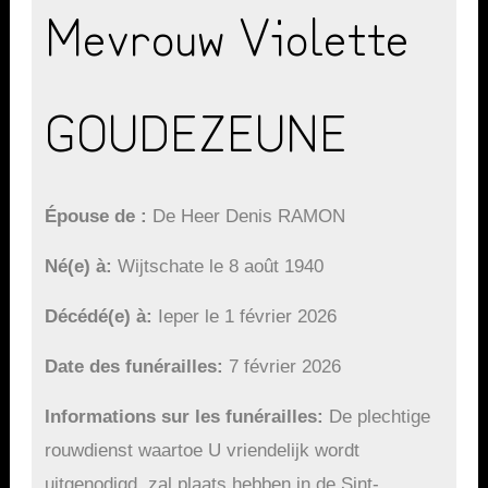
Mevrouw Violette
GOUDEZEUNE
Épouse de
De Heer Denis RAMON
Né(e) à
Wijtschate le 8 août 1940
Décédé(e) à
Ieper le 1 février 2026
Date des funérailles
7 février 2026
Informations sur les funérailles
De plechtige
rouwdienst waartoe U vriendelijk wordt
uitgenodigd, zal plaats hebben in de Sint-