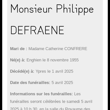
Monsieur Philippe
DEFRAENE
Mari de
Madame Catherine CONFRERE
Né(e) à
Enghien le 8 novembre 1955
Décédé(e) à
Ypres le 1 avril 2025
Date des funérailles
5 avril 2025
Informations sur les funérailles
Les
funérailles seront célébrées le samedi 5 avril
2025 à 10 h 30, en la salle du Royaume des