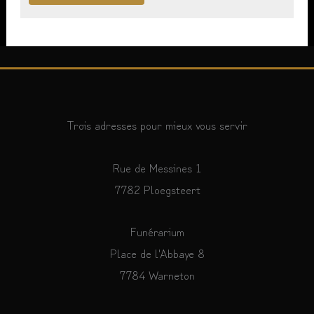
Trois adresses pour mieux vous servir
Rue de Messines 1
7782 Ploegsteert
Funérarium
Place de l'Abbaye 8
7784 Warneton